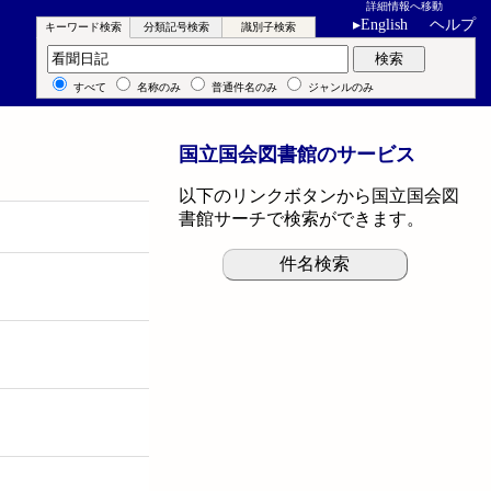
詳細情報へ移動
▸
English
ヘルプ
キーワード検索
分類記号検索
識別子検索
キーワード検索
検索
すべて
名称のみ
普通件名のみ
ジャンルのみ
国立国会図書館のサービス
以下のリンクボタンから国立国会図
書館サーチで検索ができます。
件名検索