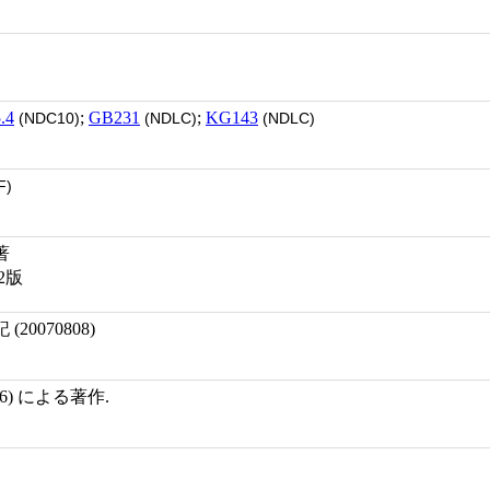
.4
;
GB231
;
KG143
(NDC10)
(NDLC)
(NDLC)
F)
著
2版
0070808)
56) による著作.