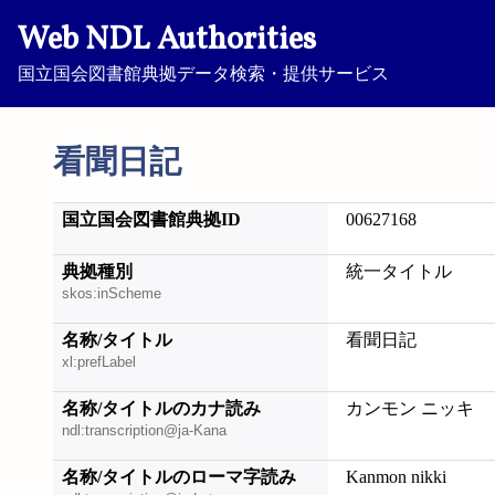
Web NDL Authorities
国立国会図書館典拠データ検索・提供サービス
看聞日記
国立国会図書館典拠ID
00627168
典拠種別
統一タイトル
skos:inScheme
名称/タイトル
看聞日記
xl:prefLabel
名称/タイトルのカナ読み
カンモン ニッキ
ndl:transcription@ja-Kana
名称/タイトルのローマ字読み
Kanmon nikki