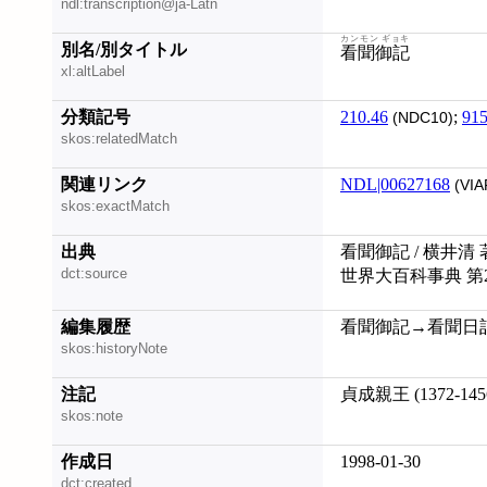
ndl:transcription@ja-Latn
カンモン ギョキ
別名/別タイトル
看聞御記
xl:altLabel
分類記号
210.46
;
915
(NDC10)
skos:relatedMatch
関連リンク
NDL|00627168
(VIA
skos:exactMatch
出典
看聞御記 / 横井清 
dct:source
世界大百科事典 第
編集履歴
看聞御記→看聞日記 (2
skos:historyNote
注記
貞成親王 (1372-14
skos:note
作成日
1998-01-30
dct:created