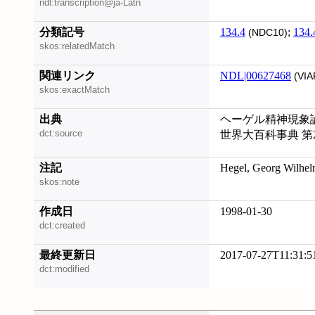
ndl:transcription@ja-Latn
分類記号
134.4
;
134.
(NDC10)
skos:relatedMatch
関連リンク
NDL|00627468
(VIA
skos:exactMatch
出典
ヘーゲル精神現象論 (請
dct:source
世界大百科事典 第
注記
Hegel, Georg Wilh
skos:note
作成日
1998-01-30
dct:created
最終更新日
2017-07-27T11:31:5
dct:modified