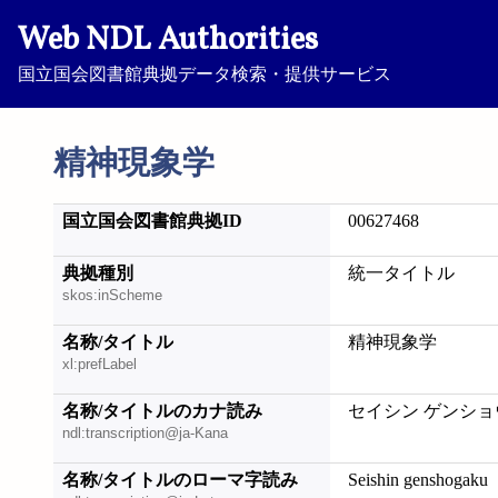
Web NDL Authorities
国立国会図書館典拠データ検索・提供サービス
精神現象学
国立国会図書館典拠ID
00627468
典拠種別
統一タイトル
skos:inScheme
名称/タイトル
精神現象学
xl:prefLabel
名称/タイトルのカナ読み
セイシン ゲンショ
ndl:transcription@ja-Kana
名称/タイトルのローマ字読み
Seishin genshogaku