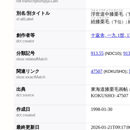
ndl:transcription@ja-Latn
ウキヨ ドウチュウ ヒザクリゲ
別名/別タイトル
浮世道中膝栗毛
（
ゾク ヒザクリゲ
xl:altLabel
続膝栗毛
;
（下位）
創作者等
十返舎, 一九 1世, 17
dct:creator
分類記号
913.55
;
913
(NDC10)
skos:relatedMatch
関連リンク
47507
;
(KOKUSHO)
skos:exactMatch
出典
東海道膝栗毛画帖 /
dct:source
KOKUSHO: 47507
作成日
1998-01-30
dct:created
最終更新日
2026-01-21T09:17:0