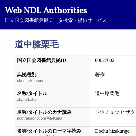
Web NDL Authorities
国立国会図書館典拠データ検索・提供サービス
道中膝栗毛
国立国会図書館典拠ID
00627602
典拠種別
著作
skos:inScheme
名称/タイトル
道中膝栗毛
xl:prefLabel
名称/タイトルのカナ読み
ドウチュウ ヒザク
ndl:transcription@ja-Kana
名称/タイトルのローマ字読み
Dochu hizakurige