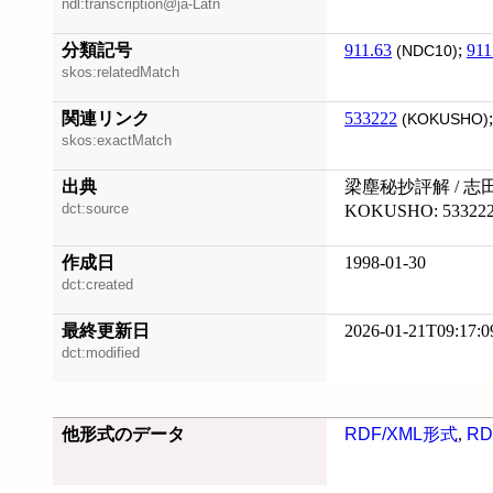
ndl:transcription@ja-Latn
分類記号
911.63
;
911
(NDC10)
skos:relatedMatch
関連リンク
533222
(KOKUSHO)
skos:exactMatch
出典
梁塵秘抄評解 / 志
dct:source
KOKUSHO: 53322
作成日
1998-01-30
dct:created
最終更新日
2026-01-21T09:17:0
dct:modified
他形式のデータ
RDF/XML形式
,
RD