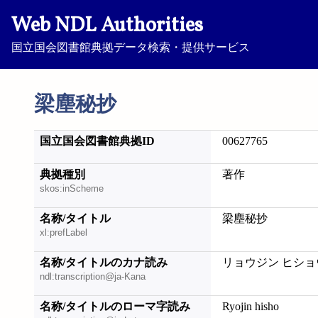
Web NDL Authorities
国立国会図書館典拠データ検索・提供サービス
梁塵秘抄
国立国会図書館典拠ID
00627765
典拠種別
著作
skos:inScheme
名称/タイトル
梁塵秘抄
xl:prefLabel
名称/タイトルのカナ読み
リョウジン ヒショ
ndl:transcription@ja-Kana
名称/タイトルのローマ字読み
Ryojin hisho