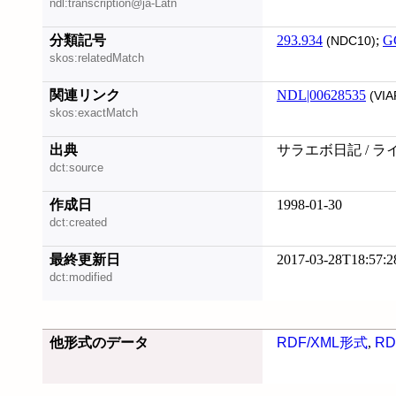
ndl:transcription@ja-Latn
分類記号
293.934
;
G
(NDC10)
skos:relatedMatch
関連リンク
NDL|00628535
(VIA
skos:exactMatch
出典
サラエボ日記 / ラ
dct:source
作成日
1998-01-30
dct:created
最終更新日
2017-03-28T18:57:2
dct:modified
他形式のデータ
RDF/XML形式
,
RD