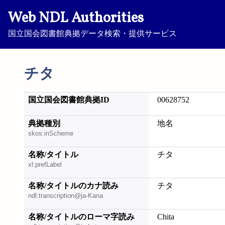
Web NDL Authorities
国立国会図書館典拠データ検索・提供サービス
チタ
国立国会図書館典拠ID
00628752
典拠種別
地名
skos:inScheme
名称/タイトル
チタ
xl:prefLabel
名称/タイトルのカナ読み
チタ
ndl:transcription@ja-Kana
名称/タイトルのローマ字読み
Chita