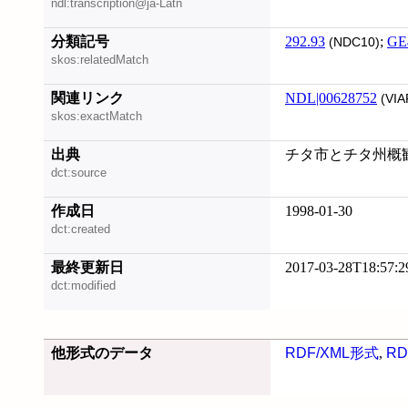
ndl:transcription@ja-Latn
分類記号
292.93
;
GE
(NDC10)
skos:relatedMatch
関連リンク
NDL|00628752
(VIA
skos:exactMatch
出典
チタ市とチタ州概
dct:source
作成日
1998-01-30
dct:created
最終更新日
2017-03-28T18:57:2
dct:modified
他形式のデータ
RDF/XML形式
,
RD