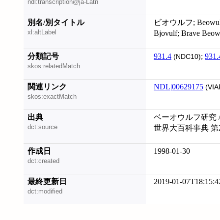
ndl:transcription@ja-Latn
別名/別タイトル
ビオウルフ; Beowul
xl:altLabel
Bjovulf; Brave Beow
分類記号
931.4
;
931.
(NDC10)
skos:relatedMatch
関連リンク
NDL|00629175
(VIA
skos:exactMatch
出典
ベーオウルフ研究 /
dct:source
世界大百科事典 第
作成日
1998-01-30
dct:created
最終更新日
2019-01-07T18:15:4
dct:modified