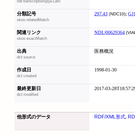
ndl:transcription@ja-Latn
分類記号
297.43
;
GJ
(NDC10)
skos:relatedMatch
関連リンク
NDL|00629364
(VIA
skos:exactMatch
出典
医務概況
dct:source
作成日
1998-01-30
dct:created
最終更新日
2017-03-28T18:57:2
dct:modified
他形式のデータ
RDF/XML形式
,
RD