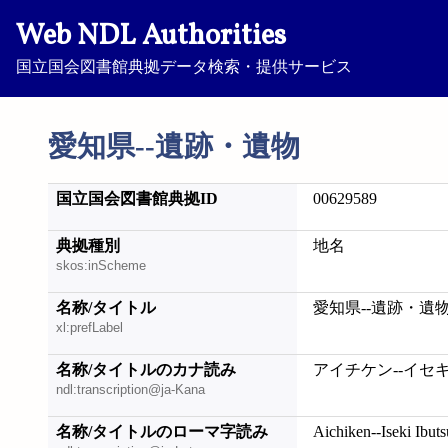
Web NDL Authorities
国立国会図書館典拠データ検索・提供サービス
愛知県--遺跡・遺物
国立国会図書館典拠ID
00629589
典拠種別
地名
skos:inScheme
名称/タイトル
愛知県--遺跡・遺
xl:prefLabel
名称/タイトルのカナ読み
アイチケン--イセ
ndl:transcription@ja-Kana
名称/タイトルのローマ字読み
Aichiken--Iseki Ibuts