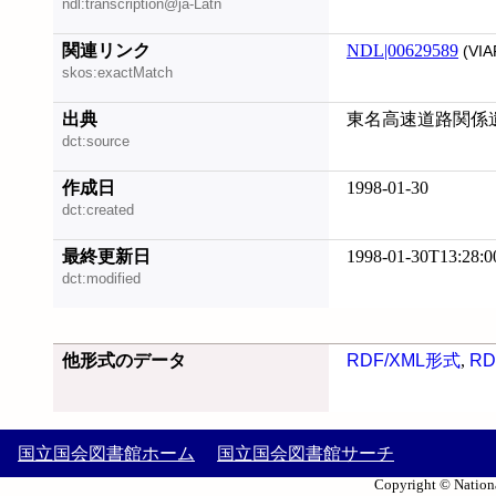
ndl:transcription@ja-Latn
関連リンク
NDL|00629589
(VIA
skos:exactMatch
出典
東名高速道路関係遺
dct:source
作成日
1998-01-30
dct:created
最終更新日
1998-01-30T13:28:0
dct:modified
他形式のデータ
RDF/XML形式
,
RD
国立国会図書館ホーム
国立国会図書館サーチ
Copyright © Nationa