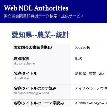
Web NDL Authorities
国立国会図書館典拠データ検索・提供サービス
愛知県--農業--統計
国立国会図書館典拠ID
00629646
典拠種別
地名
skos:inScheme
名称/タイトル
愛知県--農業--統計
xl:prefLabel
名称/タイトルのカナ読み
アイチケン--ノウ
ndl:transcription@ja-Kana
名称/タイトルのローマ字読み
Aichiken--Nogyo--T