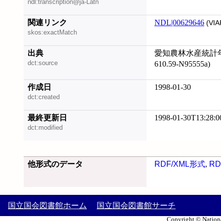
ndl:transcription@ja-Latn
関連リンク
NDL|00629646
(VIA
skos:exactMatch
出典
愛知農林水産統計年報 
dct:source
610.59-N95555a)
作成日
1998-01-30
dct:created
最終更新日
1998-01-30T13:28:0
dct:modified
他形式のデータ
RDF/XML形式
,
RD
国立国会図書館ホーム
国立国会図書館サーチ
Copyright © Nationa