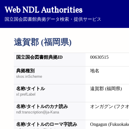
Web NDL Authorities
国立国会図書館典拠データ検索・提供サービス
遠賀郡 (福岡県)
国立国会図書館典拠ID
00630515
典拠種別
地名
skos:inScheme
名称/タイトル
遠賀郡 (福岡県)
xl:prefLabel
名称/タイトルのカナ読み
オンガグン (フク
ndl:transcription@ja-Kana
名称/タイトルのローマ字読み
Ongagun (Fukuokak