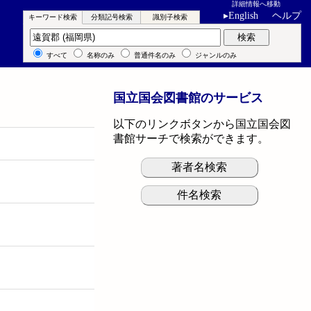
詳細情報へ移動
▸
English
ヘルプ
キーワード検索
分類記号検索
識別子検索
キーワード検索
検索
すべて
名称のみ
普通件名のみ
ジャンルのみ
国立国会図書館のサービス
以下のリンクボタンから国立国会図
書館サーチで検索ができます。
著者名検索
件名検索