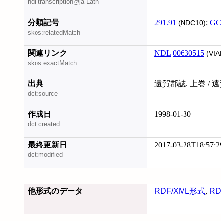
ndl:transcription@ja-Latn
分類記号
291.91
;
GC
(NDC10)
skos:relatedMatch
関連リンク
NDL|00630515
(VIA
skos:exactMatch
出典
遠賀郡誌. 上巻 /
dct:source
作成日
1998-01-30
dct:created
最終更新日
2017-03-28T18:57:2
dct:modified
他形式のデータ
RDF/XML形式
,
RD