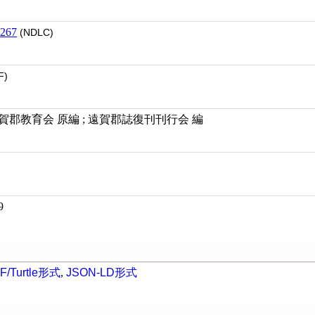
267
(NDLC)
F)
 遠賀郡教育会 原編 ; 遠賀郡誌復刊刊行会 編
9
F/Turtle形式
,
JSON-LD形式