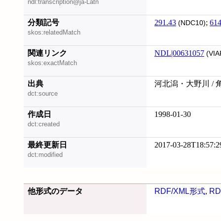
ndl:transcription@ja-Latn
分類記号
291.43
;
614
(NDC10)
skos:relatedMatch
関連リンク
NDL|00631057
(VIA
skos:exactMatch
出典
河北潟・大野川 / 
dct:source
作成日
1998-01-30
dct:created
最終更新日
2017-03-28T18:57:2
dct:modified
他形式のデータ
RDF/XML形式
,
RD