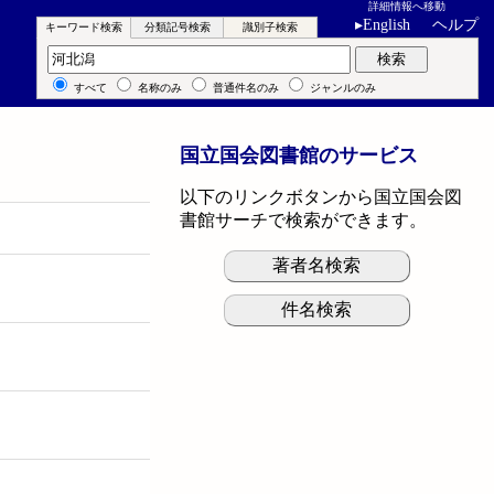
詳細情報へ移動
▸
English
ヘルプ
キーワード検索
分類記号検索
識別子検索
キーワード検索
検索
すべて
名称のみ
普通件名のみ
ジャンルのみ
国立国会図書館のサービス
以下のリンクボタンから国立国会図
書館サーチで検索ができます。
著者名検索
件名検索