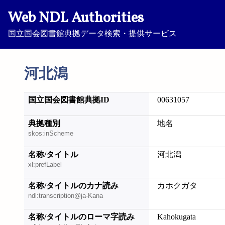
Web NDL Authorities
国立国会図書館典拠データ検索・提供サービス
河北潟
国立国会図書館典拠ID
00631057
典拠種別
地名
skos:inScheme
名称/タイトル
河北潟
xl:prefLabel
名称/タイトルのカナ読み
カホクガタ
ndl:transcription@ja-Kana
名称/タイトルのローマ字読み
Kahokugata