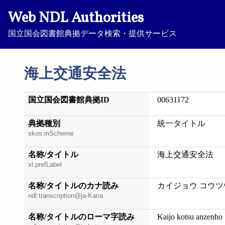
Web NDL Authorities
国立国会図書館典拠データ検索・提供サービス
海上交通安全法
国立国会図書館典拠ID
00631172
典拠種別
統一タイトル
skos:inScheme
名称/タイトル
海上交通安全法
xl:prefLabel
名称/タイトルのカナ読み
カイジョウ コウツ
ndl:transcription@ja-Kana
名称/タイトルのローマ字読み
Kaijo kotsu anzenho