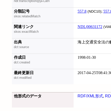
ndl:transcription@ja-Latn
分類記号
557.8
;
557.
(NDC10)
skos:relatedMatch
関連リンク
NDL|00631172
(VIA
skos:exactMatch
出典
海上交通安全法の解
dct:source
作成日
1998-01-30
dct:created
最終更新日
2017-04-25T08:41:3
dct:modified
他形式のデータ
RDF/XML形式
,
RD