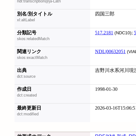
ndl:transcription@ja-Latn
別名/別タイトル
四国三郎
xl:altLabel
分類記号
517.2181
;
(NDC10)
skos:relatedMatch
関連リンク
NDL|00632051
(VIA
skos:exactMatch
出典
吉野川水系河川現況調書
dct:source
作成日
1998-01-30
dct:created
最終更新日
2026-03-16T15:06:5
dct:modified