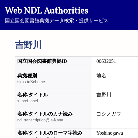
Web NDL Authorities
国立国会図書館典拠データ検索・提供サービス
吉野川
国立国会図書館典拠ID
00632051
典拠種別
地名
skos:inScheme
名称/タイトル
吉野川
xl:prefLabel
名称/タイトルのカナ読み
ヨシノガワ
ndl:transcription@ja-Kana
名称/タイトルのローマ字読み
Yoshinogawa