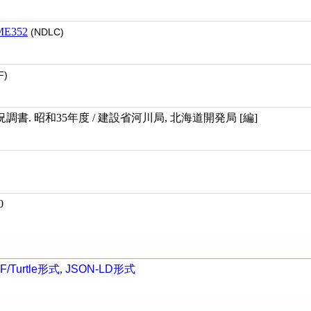
ME352
(NDLC)
F)
書. 昭和35年度 / 建設省河川局, 北海道開発局 [編]
0
F/Turtle形式
,
JSON-LD形式