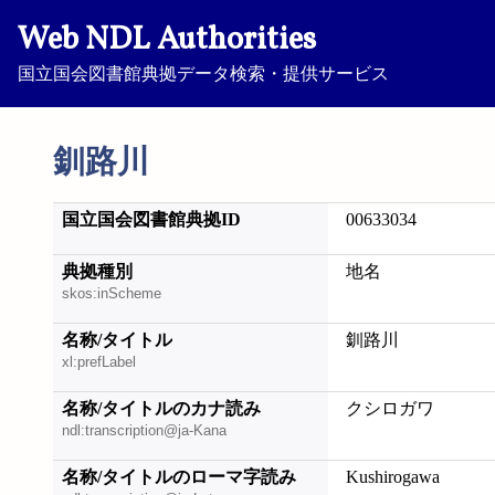
Web NDL Authorities
国立国会図書館典拠データ検索・提供サービス
釧路川
国立国会図書館典拠ID
00633034
典拠種別
地名
skos:inScheme
名称/タイトル
釧路川
xl:prefLabel
名称/タイトルのカナ読み
クシロガワ
ndl:transcription@ja-Kana
名称/タイトルのローマ字読み
Kushirogawa