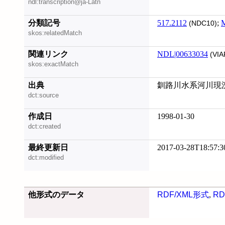
ndl:transcription@ja-Latn
分類記号
517.2112
;
(NDC10)
skos:relatedMatch
関連リンク
NDL|00633034
(VIA
skos:exactMatch
出典
釧路川水系河川現況調
dct:source
作成日
1998-01-30
dct:created
最終更新日
2017-03-28T18:57:3
dct:modified
他形式のデータ
RDF/XML形式
,
RD