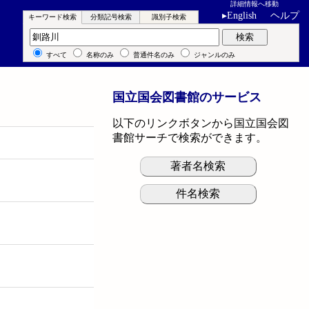
詳細情報へ移動
▸
English
ヘルプ
キーワード検索
分類記号検索
識別子検索
キーワード検索
検索
すべて
名称のみ
普通件名のみ
ジャンルのみ
国立国会図書館のサービス
以下のリンクボタンから国立国会図
書館サーチで検索ができます。
著者名検索
件名検索