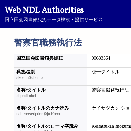
Web NDL Authorities
国立国会図書館典拠データ検索・提供サービス
警察官職務執行法
国立国会図書館典拠ID
00633364
典拠種別
統一タイトル
skos:inScheme
名称/タイトル
警察官職務執行法
xl:prefLabel
名称/タイトルのカナ読み
ケイサツカン ショ
ndl:transcription@ja-Kana
名称/タイトルのローマ字読み
Keisatsukan shokum