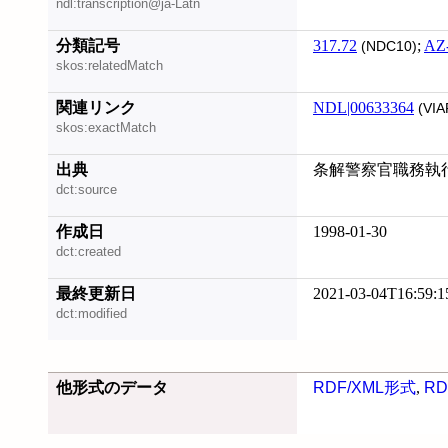
ndl:transcription@ja-Latn
分類記号
317.72
;
AZ
(NDC10)
skos:relatedMatch
関連リンク
NDL|00633364
(VIA
skos:exactMatch
出典
条解警察官職務執行法
dct:source
作成日
1998-01-30
dct:created
最終更新日
2021-03-04T16:59:1
dct:modified
他形式のデータ
RDF/XML形式
,
RD