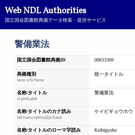
Web NDL Authorities
国立国会図書館典拠データ検索・提供サービス
警備業法
国立国会図書館典拠ID
00633369
典拠種別
統一タイトル
skos:inScheme
名称/タイトル
警備業法
xl:prefLabel
名称/タイトルのカナ読み
ケイビギョウホウ
ndl:transcription@ja-Kana
名称/タイトルのローマ字読み
Keibigyoho