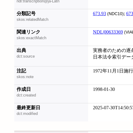
ndl:transcription@ja-Latn
分類記号
673.93
;
673
(NDC10)
skos:relatedMatch
関連リンク
NDL|00633369
(VIA
skos:exactMatch
出典
実務者のための逐条
dct:source
日本法令索引データベー
注記
1972年11月1日施行
skos:note
作成日
1998-01-30
dct:created
最終更新日
2025-07-30T14:50:5
dct:modified