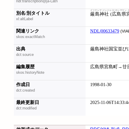
ndl:transcription@ja-Latn
イツクシマ ジンジャ (ヒロシマケン 
別名/別タイトル
厳島神社 (広島県
xl:altLabel
関連リンク
NDL|00633479
(VIA
skos:exactMatch
出典
厳島神社国宝並びに
dct:source
編集履歴
広島県宮島町→廿日市市
skos:historyNote
作成日
1998-01-30
dct:created
最終更新日
2025-11-06T14:33:4
dct:modified