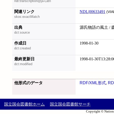
ndl:transcription@ja-Latn
関連リンク
NDL|00633491
(VIA
skos:exactMatch
出典
源氏物語の風土 / 
dct:source
作成日
1998-01-30
dct:created
最終更新日
1998-01-30T13:28:0
dct:modified
他形式のデータ
RDF/XML形式
,
RD
国立国会図書館ホーム
国立国会図書館サーチ
Copyright © Nationa