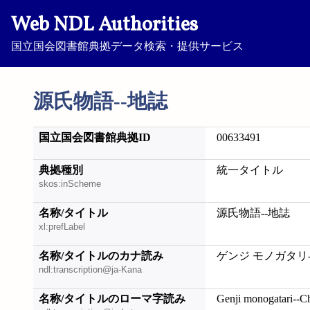
Web NDL Authorities
国立国会図書館典拠データ検索・提供サービス
源氏物語--地誌
国立国会図書館典拠ID
00633491
典拠種別
統一タイトル
skos:inScheme
名称/タイトル
源氏物語--地誌
xl:prefLabel
名称/タイトルのカナ読み
ゲンジ モノガタリ-
ndl:transcription@ja-Kana
名称/タイトルのローマ字読み
Genji monogatari--Ch