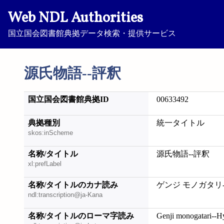
Web NDL Authorities
国立国会図書館典拠データ検索・提供サービス
源氏物語--評釈
国立国会図書館典拠ID
00633492
典拠種別
統一タイトル
skos:inScheme
名称/タイトル
源氏物語--評釈
xl:prefLabel
名称/タイトルのカナ読み
ゲンジ モノガタリ
ndl:transcription@ja-Kana
名称/タイトルのローマ字読み
Genji monogatari--