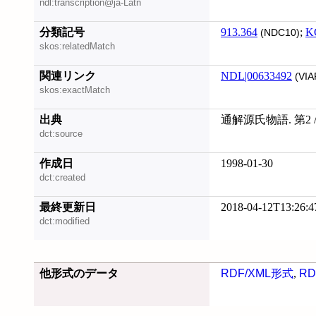
ndl:transcription@ja-Latn
分類記号
913.364
;
K
(NDC10)
skos:relatedMatch
関連リンク
NDL|00633492
(VIA
skos:exactMatch
出典
通解源氏物語. 第2 
dct:source
作成日
1998-01-30
dct:created
最終更新日
2018-04-12T13:26:4
dct:modified
他形式のデータ
RDF/XML形式
,
RD