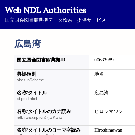
Web NDL Authorities
国立国会図書館典拠データ検索・提供サービス
広島湾
国立国会図書館典拠ID
00633989
典拠種別
地名
skos:inScheme
名称/タイトル
広島湾
xl:prefLabel
名称/タイトルのカナ読み
ヒロシマワン
ndl:transcription@ja-Kana
名称/タイトルのローマ字読み
Hiroshimawan