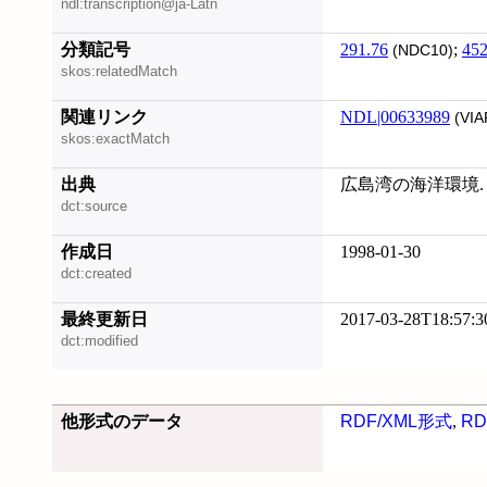
ndl:transcription@ja-Latn
分類記号
291.76
;
452
(NDC10)
skos:relatedMatch
関連リンク
NDL|00633989
(VIA
skos:exactMatch
出典
広島湾の海洋環境.
dct:source
作成日
1998-01-30
dct:created
最終更新日
2017-03-28T18:57:3
dct:modified
他形式のデータ
RDF/XML形式
,
RD