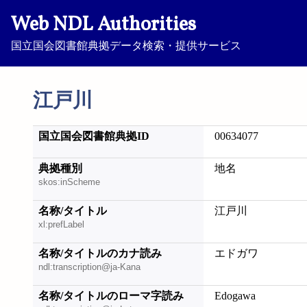
Web NDL Authorities
国立国会図書館典拠データ検索・提供サービス
江戸川
国立国会図書館典拠ID
00634077
典拠種別
地名
skos:inScheme
名称/タイトル
江戸川
xl:prefLabel
名称/タイトルのカナ読み
エドガワ
ndl:transcription@ja-Kana
名称/タイトルのローマ字読み
Edogawa