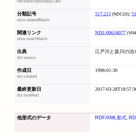
ndl:transcription@ja-Latn
分類記号
517.213
;
51
(NDC10)
skos:relatedMatch
関連リンク
NDL|00634077
(VIA
skos:exactMatch
出典
江戸川と坂川の治水 
dct:source
作成日
1998-01-30
dct:created
最終更新日
2017-03-28T18:57:3
dct:modified
他形式のデータ
RDF/XML形式
,
RD