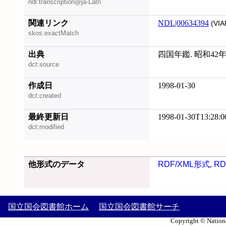
ndl:transcription@ja-Latn
関連リンク
NDL|00634394
(VIA
skos:exactMatch
出典
四国年鑑. 昭和42
dct:source
作成日
1998-01-30
dct:created
最終更新日
1998-01-30T13:28:0
dct:modified
他形式のデータ
RDF/XML形式
,
RD
国立国会図書館ホーム
国立国会図書館サーチ
Copyright © Nationa