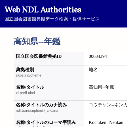
Web NDL Authorities
国立国会図書館典拠データ検索・提供サービス
高知県--年鑑
国立国会図書館典拠ID
00634394
典拠種別
地名
skos:inScheme
名称/タイトル
高知県--年鑑
xl:prefLabel
名称/タイトルのカナ読み
コウチケン--ネン
ndl:transcription@ja-Kana
名称/タイトルのローマ字読み
Kochiken--Nenkan