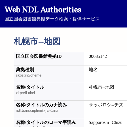
Web NDL Authorities
国立国会図書館典拠データ検索・提供サービス
札幌市--地図
国立国会図書館典拠ID
00635142
典拠種別
地名
skos:inScheme
名称/タイトル
札幌市--地図
xl:prefLabel
名称/タイトルのカナ読み
サッポロシ--チズ
ndl:transcription@ja-Kana
名称/タイトルのローマ字読み
Sapporoshi--Chizu