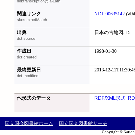
ndl:transcription@ja-Latn
関連リンク
NDL|00635142
(VIA
skos:exactMatch
出典
日本の古地図. 15
dct:source
作成日
1998-01-30
dct:created
最終更新日
2013-12-11T11:39:4
dct:modified
他形式のデータ
RDF/XML形式
,
RD
国立国会図書館ホーム
国立国会図書館サーチ
Copyright © Nationa