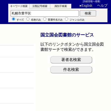
詳細情報へ移動
▸
English
ヘルプ
キーワード検索
分類記号検索
識別子検索
キーワード検索
検索
すべて
名称のみ
普通件名のみ
ジャンルのみ
国立国会図書館のサービス
以下のリンクボタンから国立国会図
書館サーチで検索ができます。
著者名検索
件名検索