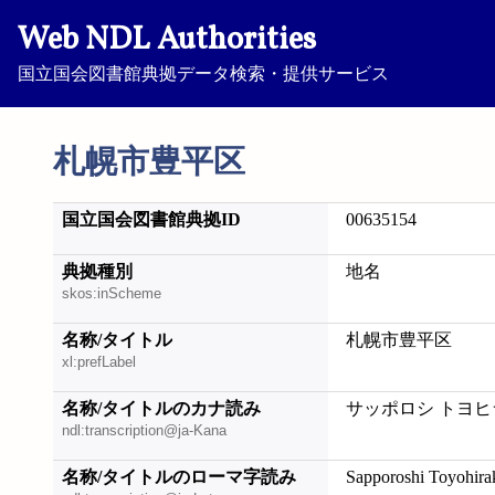
Web NDL Authorities
国立国会図書館典拠データ検索・提供サービス
札幌市豊平区
国立国会図書館典拠ID
00635154
典拠種別
地名
skos:inScheme
名称/タイトル
札幌市豊平区
xl:prefLabel
名称/タイトルのカナ読み
サッポロシ トヨヒ
ndl:transcription@ja-Kana
名称/タイトルのローマ字読み
Sapporoshi Toyohira