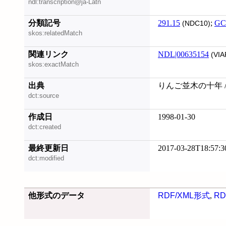
ndl:transcription@ja-Latn
分類記号
291.15
;
GC
(NDC10)
skos:relatedMatch
関連リンク
NDL|00635154
(VIA
skos:exactMatch
出典
りんご並木の十年 /
dct:source
作成日
1998-01-30
dct:created
最終更新日
2017-03-28T18:57:3
dct:modified
他形式のデータ
RDF/XML形式
,
RD