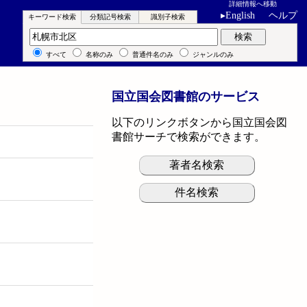
詳細情報へ移動
▸
English
ヘルプ
キーワード検索
分類記号検索
識別子検索
キーワード検索
検索
すべて
名称のみ
普通件名のみ
ジャンルのみ
国立国会図書館のサービス
以下のリンクボタンから国立国会図
書館サーチで検索ができます。
著者名検索
件名検索