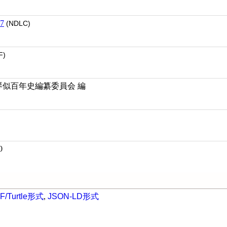
7
(NDLC)
F)
新琴似百年史編纂委員会 編
0
F/Turtle形式
,
JSON-LD形式