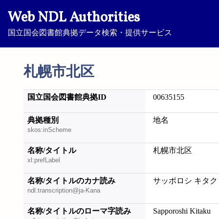
Web NDL Authorities
国立国会図書館典拠データ検索・提供サービス
札幌市北区
国立国会図書館典拠ID
00635155
典拠種別
地名
skos:inScheme
名称/タイトル
札幌市北区
xl:prefLabel
名称/タイトルのカナ読み
サッポロシ キタク
ndl:transcription@ja-Kana
名称/タイトルのローマ字読み
Sapporoshi Kitaku