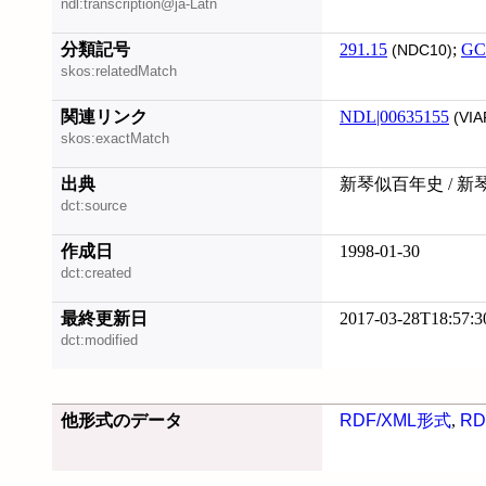
ndl:transcription@ja-Latn
分類記号
291.15
;
GC
(NDC10)
skos:relatedMatch
関連リンク
NDL|00635155
(VIA
skos:exactMatch
出典
新琴似百年史 / 
dct:source
作成日
1998-01-30
dct:created
最終更新日
2017-03-28T18:57:3
dct:modified
他形式のデータ
RDF/XML形式
,
RD