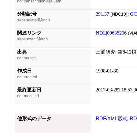
ndl:transcription@ja-Latn
分類記号
291.37
;
GC
(NDC10)
skos:relatedMatch
関連リンク
NDL|00635206
(VIA
skos:exactMatch
出典
三浦研究. 第8-12輯
dct:source
作成日
1998-01-30
dct:created
最終更新日
2017-03-28T18:57:3
dct:modified
他形式のデータ
RDF/XML形式
,
RD