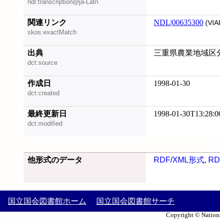
ndl:transcription@ja-Latn
関連リンク
NDL|00635300
(VIA
skos:exactMatch
出典
三重県農業地域区分
dct:source
作成日
1998-01-30
dct:created
最終更新日
1998-01-30T13:28:0
dct:modified
他形式のデータ
RDF/XML形式
,
RD
国立国会図書館ホーム
国立国会図書館サーチ
Copyright © Nationa