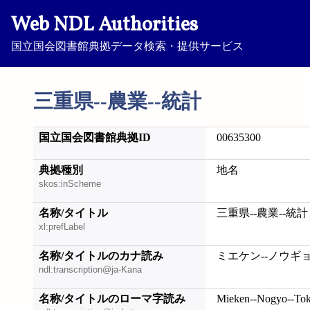
Web NDL Authorities
国立国会図書館典拠データ検索・提供サービス
三重県--農業--統計
国立国会図書館典拠ID
00635300
典拠種別
地名
skos:inScheme
名称/タイトル
三重県--農業--統計
xl:prefLabel
名称/タイトルのカナ読み
ミエケン--ノウギョ
ndl:transcription@ja-Kana
名称/タイトルのローマ字読み
Mieken--Nogyo--Tok