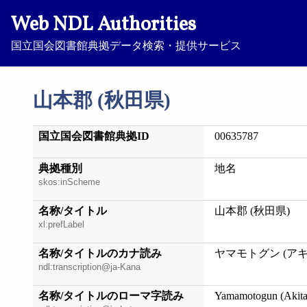
Web NDL Authorities
国立国会図書館典拠データ検索・提供サービス
山本郡 (秋田県)
国立国会図書館典拠ID
00635787
典拠種別
地名
skos:inScheme
名称/タイトル
山本郡 (秋田県)
xl:prefLabel
名称/タイトルのカナ読み
ヤマモトグン (ア
ndl:transcription@ja-Kana
名称/タイトルのローマ字読み
Yamamotogun (Akita