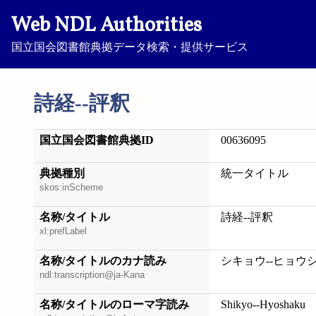
Web NDL Authorities
国立国会図書館典拠データ検索・提供サービス
詩経--評釈
国立国会図書館典拠ID
00636095
典拠種別
統一タイトル
skos:inScheme
名称/タイトル
詩経--評釈
xl:prefLabel
名称/タイトルのカナ読み
シキョウ--ヒョウ
ndl:transcription@ja-Kana
名称/タイトルのローマ字読み
Shikyo--Hyoshaku