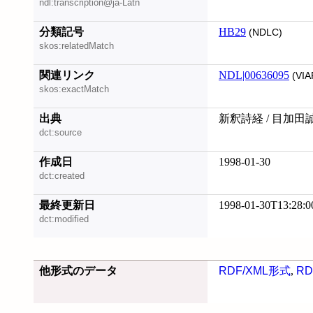
ndl:transcription@ja-Latn
分類記号
HB29
(NDLC)
skos:relatedMatch
関連リンク
NDL|00636095
(VIA
skos:exactMatch
出典
新釈詩経 / 目加田
dct:source
作成日
1998-01-30
dct:created
最終更新日
1998-01-30T13:28:0
dct:modified
他形式のデータ
RDF/XML形式
,
RD