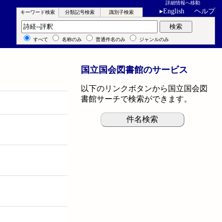
詳細情報へ移動
▸
English
ヘルプ
キーワード検索
分類記号検索
識別子検索
キーワード検索
検索
すべて
名称のみ
普通件名のみ
ジャンルのみ
国立国会図書館のサービス
以下のリンクボタンから国立国会図
書館サーチで検索ができます。
件名検索