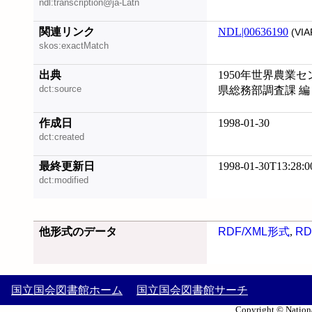
ndl:transcription@ja-Latn
関連リンク
NDL|00636190
(VIA
skos:exactMatch
出典
1950年世界農業
dct:source
県総務部調査課 編
作成日
1998-01-30
dct:created
最終更新日
1998-01-30T13:28:0
dct:modified
他形式のデータ
RDF/XML形式
,
RD
国立国会図書館ホーム
国立国会図書館サーチ
Copyright © Nationa