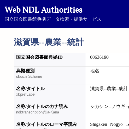
Web NDL Authorities
国立国会図書館典拠データ検索・提供サービス
滋賀県--農業--統計
国立国会図書館典拠ID
00636190
典拠種別
地名
skos:inScheme
名称/タイトル
滋賀県--農業--統計
xl:prefLabel
名称/タイトルのカナ読み
シガケン--ノウギョ
ndl:transcription@ja-Kana
名称/タイトルのローマ字読み
Shigaken--Nogyo--T