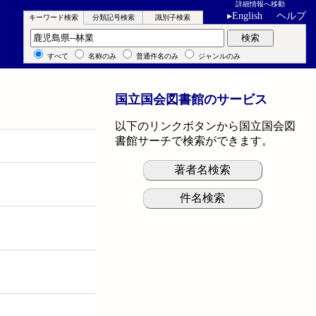
詳細情報へ移動
▸
English
ヘルプ
キーワード検索
分類記号検索
識別子検索
キーワード検索
検索
すべて
名称のみ
普通件名のみ
ジャンルのみ
国立国会図書館のサービス
以下のリンクボタンから国立国会図
書館サーチで検索ができます。
著者名検索
件名検索