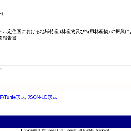
F)
デル定住圏における地域特産 (林産物及び特用林産物) の振興
査報告書
0
F/Turtle形式
,
JSON-LD形式
Copyright © National Diet Library. All Rights Reserved.