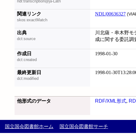
ndl:transcription@ja-Latn
関連リンク
NDL|00636327
(VIA
skos:exactMatch
出典
川北薩・串木野モ
dct:source
成に関する委託調
作成日
1998-01-30
dct:created
最終更新日
1998-01-30T13:28:0
dct:modified
他形式のデータ
RDF/XML形式
,
RD
国立国会図書館ホーム
国立国会図書館サーチ