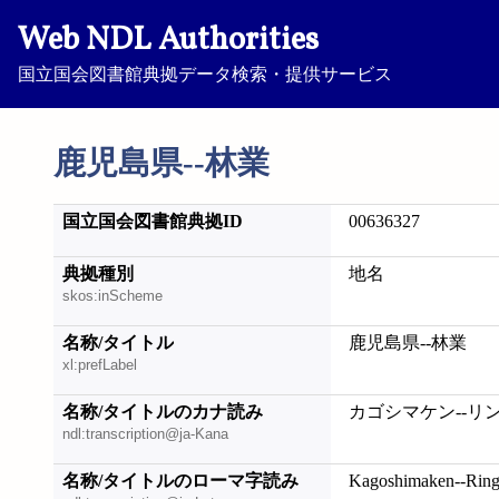
Web NDL Authorities
国立国会図書館典拠データ検索・提供サービス
鹿児島県--林業
国立国会図書館典拠ID
00636327
典拠種別
地名
skos:inScheme
名称/タイトル
鹿児島県--林業
xl:prefLabel
名称/タイトルのカナ読み
カゴシマケン--リ
ndl:transcription@ja-Kana
名称/タイトルのローマ字読み
Kagoshimaken--Rin