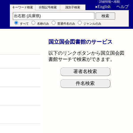
詳細情報へ移動
▸
English
ヘルプ
キーワード検索
分類記号検索
識別子検索
キーワード検索
検索
すべて
名称のみ
普通件名のみ
ジャンルのみ
国立国会図書館のサービス
以下のリンクボタンから国立国会図
書館サーチで検索ができます。
著者名検索
件名検索