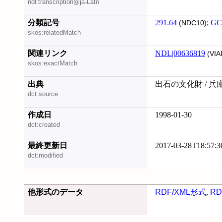
ndl:transcription@ja-Latn
分類記号
291.64
;
GC
(NDC10)
skos:relatedMatch
関連リンク
NDL|00636819
(VIA
skos:exactMatch
出典
出石の文化財 / 
dct:source
作成日
1998-01-30
dct:created
最終更新日
2017-03-28T18:57:3
dct:modified
他形式のデータ
RDF/XML形式
,
RD