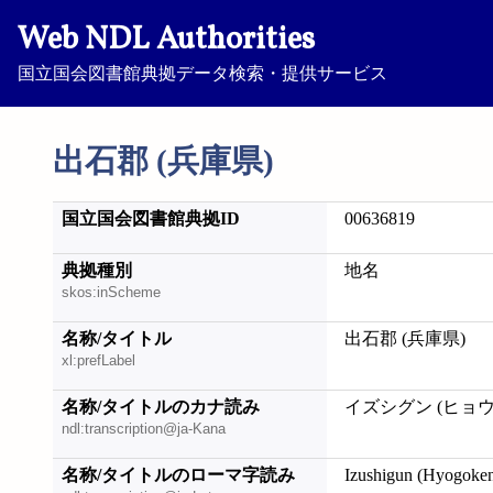
Web NDL Authorities
国立国会図書館典拠データ検索・提供サービス
出石郡 (兵庫県)
国立国会図書館典拠ID
00636819
典拠種別
地名
skos:inScheme
名称/タイトル
出石郡 (兵庫県)
xl:prefLabel
名称/タイトルのカナ読み
イズシグン (ヒョ
ndl:transcription@ja-Kana
名称/タイトルのローマ字読み
Izushigun (Hyogoke