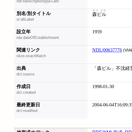
ndl:transcription@ja-Latn
モリ ビル
別名/別タイトル
森ビル
xl:altLabel
設立年
1959
rda:dateOfEstablishment
関連リンク
NDL|00637776
(VIA
skos:exactMatch
出典
「森ビル」不沈経営
dct:source
作成日
1998-01-30
dct:created
最終更新日
2004-06-04T16:09:3
dct:modified