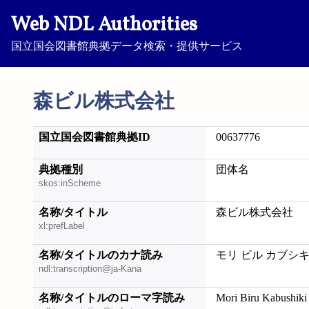
Web NDL Authorities
国立国会図書館典拠データ検索・提供サービス
森ビル株式会社
国立国会図書館典拠ID
00637776
典拠種別
団体名
skos:inScheme
名称/タイトル
森ビル株式会社
xl:prefLabel
名称/タイトルのカナ読み
モリ ビル カブシ
ndl:transcription@ja-Kana
名称/タイトルのローマ字読み
Mori Biru Kabushiki