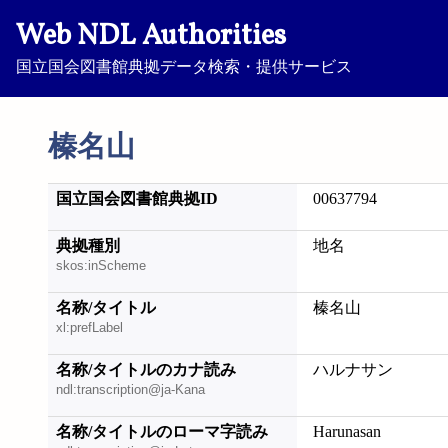
Web NDL Authorities
国立国会図書館典拠データ検索・提供サービス
榛名山
国立国会図書館典拠ID
00637794
典拠種別
地名
skos:inScheme
名称/タイトル
榛名山
xl:prefLabel
名称/タイトルのカナ読み
ハルナサン
ndl:transcription@ja-Kana
名称/タイトルのローマ字読み
Harunasan