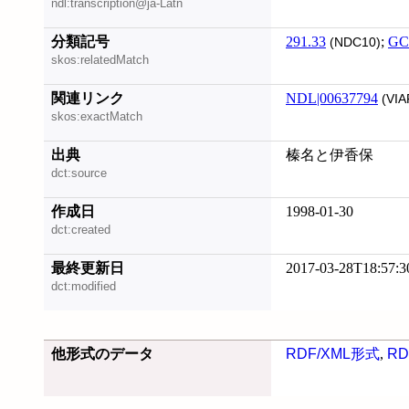
ndl:transcription@ja-Latn
分類記号
291.33
;
GC
(NDC10)
skos:relatedMatch
関連リンク
NDL|00637794
(VIA
skos:exactMatch
出典
榛名と伊香保
dct:source
作成日
1998-01-30
dct:created
最終更新日
2017-03-28T18:57:3
dct:modified
他形式のデータ
RDF/XML形式
,
RD