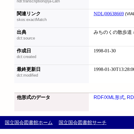
ndl:transcription@ja-Latn
関連リンク
NDL|00638669
(VIA
skos:exactMatch
出典
みちのくの散歩道 /
dct:source
作成日
1998-01-30
dct:created
最終更新日
1998-01-30T13:28:0
dct:modified
他形式のデータ
RDF/XML形式
,
RD
国立国会図書館ホーム
国立国会図書館サーチ