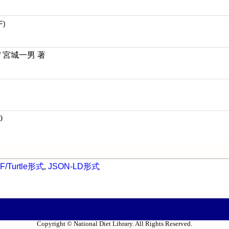
F)
 宮城一男 著
0
F/Turtle形式
,
JSON-LD形式
Copyright © National Diet Library. All Rights Reserved.