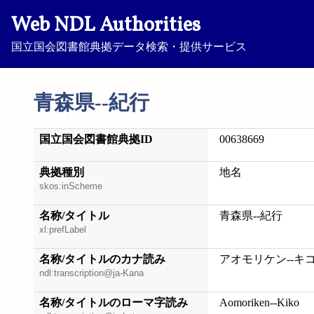
Web NDL Authorities
国立国会図書館典拠データ検索・提供サービス
青森県--紀行
国立国会図書館典拠ID
00638669
典拠種別
地名
skos:inScheme
名称/タイトル
青森県--紀行
xl:prefLabel
名称/タイトルのカナ読み
アオモリケン--キ
ndl:transcription@ja-Kana
名称/タイトルのローマ字読み
Aomoriken--Kiko