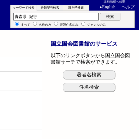
詳細情報へ移動
▸
English
ヘルプ
キーワード検索
分類記号検索
識別子検索
キーワード検索
検索
すべて
名称のみ
普通件名のみ
ジャンルのみ
国立国会図書館のサービス
以下のリンクボタンから国立国会図
書館サーチで検索ができます。
著者名検索
件名検索