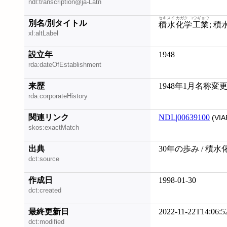
ndl:transcription@ja-Latn
セキスイ カガク コウギョウ
別名/別タイトル
積水化学工業
; 
xl:altLabel
設立年
1948
rda:dateOfEstablishment
来歴
1948年1月名称変
rda:corporateHistory
関連リンク
NDL|00639100
(VIA
skos:exactMatch
出典
30年の歩み / 積
dct:source
作成日
1998-01-30
dct:created
最終更新日
2022-11-22T14:06:5
dct:modified