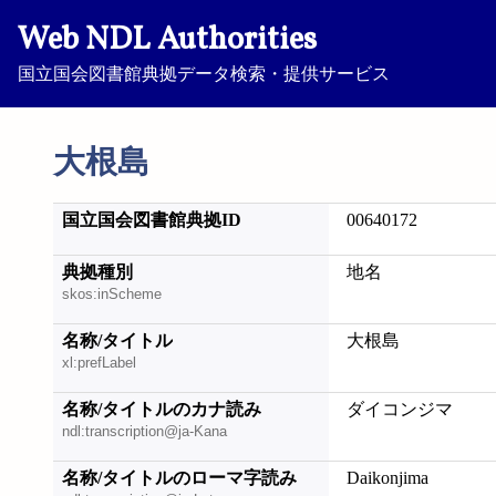
Web NDL Authorities
国立国会図書館典拠データ検索・提供サービス
大根島
国立国会図書館典拠ID
00640172
典拠種別
地名
skos:inScheme
名称/タイトル
大根島
xl:prefLabel
名称/タイトルのカナ読み
ダイコンジマ
ndl:transcription@ja-Kana
名称/タイトルのローマ字読み
Daikonjima