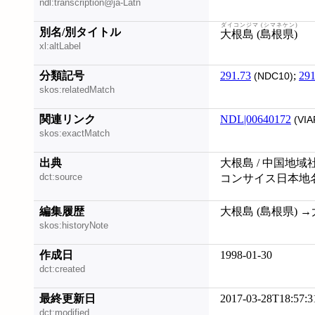
ndl:transcription@ja-Latn
ダイコンジマ (シマネケン)
別名/別タイトル
大根島 (島根県)
xl:altLabel
分類記号
291.73
;
291
(NDC10)
skos:relatedMatch
関連リンク
NDL|00640172
(VIA
skos:exactMatch
出典
大根島 / 中国地域
dct:source
コンサイス日本地名
編集履歴
大根島 (島根県) →大根
skos:historyNote
作成日
1998-01-30
dct:created
最終更新日
2017-03-28T18:57:3
dct:modified