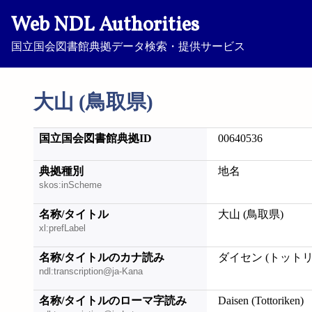
Web NDL Authorities
国立国会図書館典拠データ検索・提供サービス
大山 (鳥取県)
国立国会図書館典拠ID
00640536
典拠種別
地名
skos:inScheme
名称/タイトル
大山 (鳥取県)
xl:prefLabel
名称/タイトルのカナ読み
ダイセン (トットリ
ndl:transcription@ja-Kana
名称/タイトルのローマ字読み
Daisen (Tottoriken)