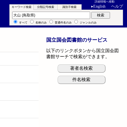
詳細情報へ移動
▸
English
ヘルプ
キーワード検索
分類記号検索
識別子検索
キーワード検索
検索
すべて
名称のみ
普通件名のみ
ジャンルのみ
国立国会図書館のサービス
以下のリンクボタンから国立国会図
書館サーチで検索ができます。
著者名検索
件名検索