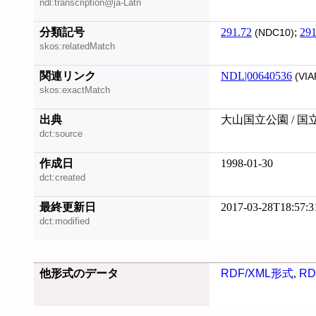
ndl:transcription@ja-Latn
分類記号
291.72
;
291
(NDC10)
skos:relatedMatch
関連リンク
NDL|00640536
(VIA
skos:exactMatch
出典
大山国立公園 / 国
dct:source
作成日
1998-01-30
dct:created
最終更新日
2017-03-28T18:57:3
dct:modified
他形式のデータ
RDF/XML形式
,
RD