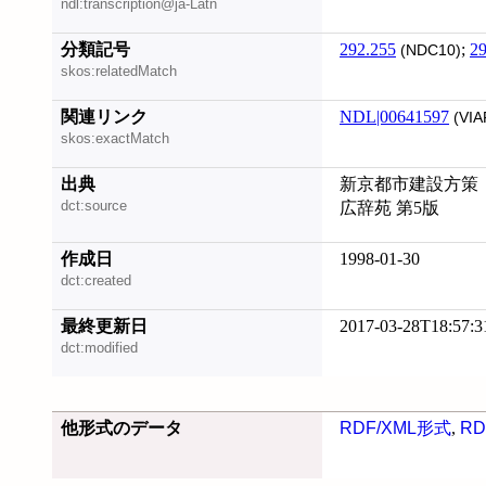
ndl:transcription@ja-Latn
分類記号
292.255
;
29
(NDC10)
skos:relatedMatch
関連リンク
NDL|00641597
(VIA
skos:exactMatch
出典
新京都市建設方策
dct:source
広辞苑 第5版
作成日
1998-01-30
dct:created
最終更新日
2017-03-28T18:57:3
dct:modified
他形式のデータ
RDF/XML形式
,
RD