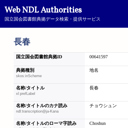
Web NDL Authorities
国立国会図書館典拠データ検索・提供サービス
長春
国立国会図書館典拠ID
00641597
典拠種別
地名
skos:inScheme
名称/タイトル
長春
xl:prefLabel
名称/タイトルのカナ読み
チョウシュン
ndl:transcription@ja-Kana
名称/タイトルのローマ字読み
Choshun