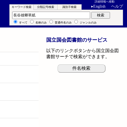
詳細情報へ移動
▸
English
ヘルプ
キーワード検索
分類記号検索
識別子検索
キーワード検索
検索
すべて
名称のみ
普通件名のみ
ジャンルのみ
国立国会図書館のサービス
以下のリンクボタンから国立国会図
書館サーチで検索ができます。
件名検索