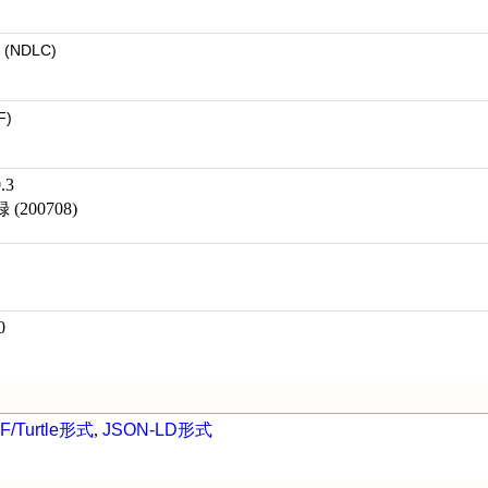
(NDLC)
F)
.3
200708)
0
F/Turtle形式
,
JSON-LD形式