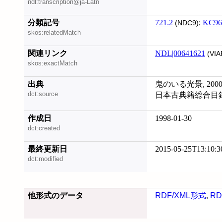
ndl:transcription@ja-Latn
分類記号
721.2
;
KC96
(NDC9)
skos:relatedMatch
関連リンク
NDL|00641621
(VIA
skos:exactMatch
出典
鬼のいる光景, 2000
dct:source
日本古典籍総合目録 (
作成日
1998-01-30
dct:created
最終更新日
2015-05-25T13:10:3
dct:modified
他形式のデータ
RDF/XML形式
,
RD