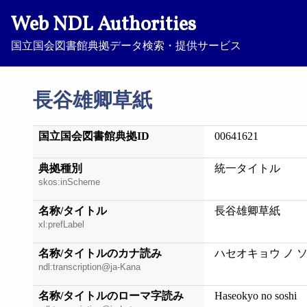
Web NDL Authorities
国立国会図書館典拠データ検索・提供サービス
長谷雄卿草紙
国立国会図書館典拠ID
00641621
典拠種別
統一タイトル
skos:inScheme
名称/タイトル
長谷雄卿草紙
xl:prefLabel
名称/タイトルのカナ読み
ハセオキョウ ノ 
ndl:transcription@ja-Kana
名称/タイトルのローマ字読み
Haseokyo no soshi