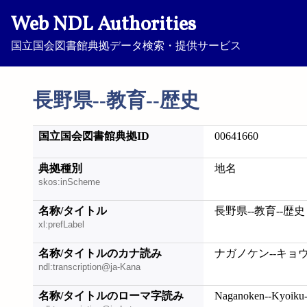
Web NDL Authorities
国立国会図書館典拠データ検索・提供サービス
長野県--教育--歴史
国立国会図書館典拠ID
00641660
典拠種別
地名
skos:inScheme
名称/タイトル
長野県--教育--歴史
xl:prefLabel
名称/タイトルのカナ読み
ナガノケン--キョウ
ndl:transcription@ja-Kana
名称/タイトルのローマ字読み
Naganoken--Kyoiku-