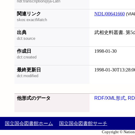
ndl:transcription@ja-Latn
関連リンク
NDL|00641660
(VIA
skos:exactMatch
出典
武相史料叢書. 第5の
dct:source
作成日
1998-01-30
dct:created
最終更新日
1998-01-30T13:28:0
dct:modified
他形式のデータ
RDF/XML形式
,
RD
国立国会図書館ホーム
国立国会図書館サーチ
Copyright © Nationa