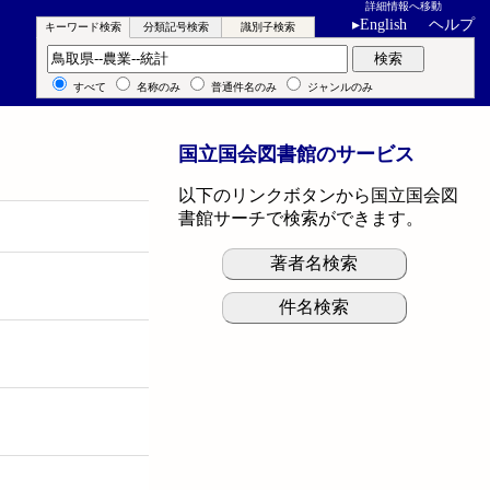
詳細情報へ移動
▸
English
ヘルプ
キーワード検索
分類記号検索
識別子検索
キーワード検索
検索
すべて
名称のみ
普通件名のみ
ジャンルのみ
国立国会図書館のサービス
以下のリンクボタンから国立国会図
書館サーチで検索ができます。
著者名検索
件名検索