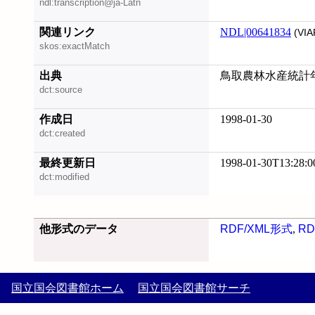
ndl:transcription@ja-Latn
関連リンク
NDL|00641834
(VIA
skos:exactMatch
出典
鳥取農林水産統計年報 昭和
dct:source
作成日
1998-01-30
dct:created
最終更新日
1998-01-30T13:28:0
dct:modified
他形式のデータ
RDF/XML形式
,
RD
国立国会図書館ホーム
国立国会図書館サーチ