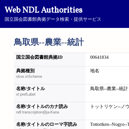
Web NDL Authorities
国立国会図書館典拠データ検索・提供サービス
鳥取県--農業--統計
国立国会図書館典拠ID
00641834
典拠種別
地名
skos:inScheme
名称/タイトル
鳥取県--農業--統計
xl:prefLabel
名称/タイトルのカナ読み
トットリケン--ノ
ndl:transcription@ja-Kana
名称/タイトルのローマ字読み
Tottoriken--Nogyo--