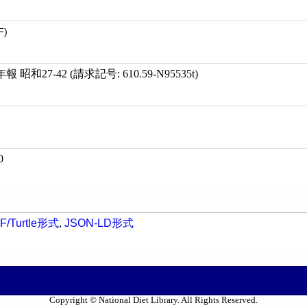
F)
27-42 (請求記号: 610.59-N95535t)
0
F/Turtle形式
,
JSON-LD形式
Copyright © National Diet Library. All Rights Reserved.