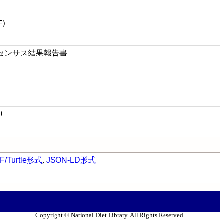
F)
業センサス結果報告書
0
F/Turtle形式
,
JSON-LD形式
Copyright © National Diet Library. All Rights Reserved.