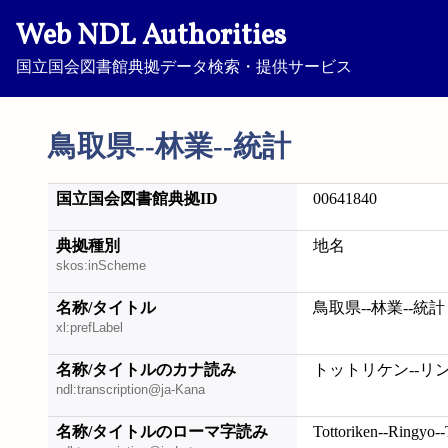
Web NDL Authorities
国立国会図書館典拠データ検索・提供サービス
鳥取県--林業--統計
国立国会図書館典拠ID
00641840
典拠種別
地名
skos:inScheme
名称/タイトル
鳥取県--林業--統計
xl:prefLabel
名称/タイトルのカナ読み
トットリケン--リ
ndl:transcription@ja-Kana
名称/タイトルのローマ字読み
Tottoriken--Ringyo--