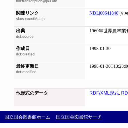
ndl:transcription@ja-Latn
関連リンク
NDL|00641840
(VIA
skos:exactMatch
出典
1960年世界農林
dct:source
作成日
1998-01-30
dct:created
最終更新日
1998-01-30T13:28:0
dct:modified
他形式のデータ
RDF/XML形式
,
RD
国立国会図書館ホーム
国立国会図書館サーチ