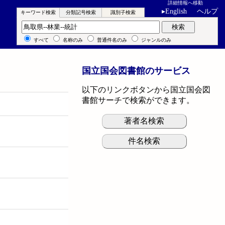
詳細情報へ移動
▸
English
ヘルプ
キーワード検索
分類記号検索
識別子検索
キーワード検索
検索
すべて
名称のみ
普通件名のみ
ジャンルのみ
国立国会図書館のサービス
以下のリンクボタンから国立国会図
書館サーチで検索ができます。
著者名検索
件名検索