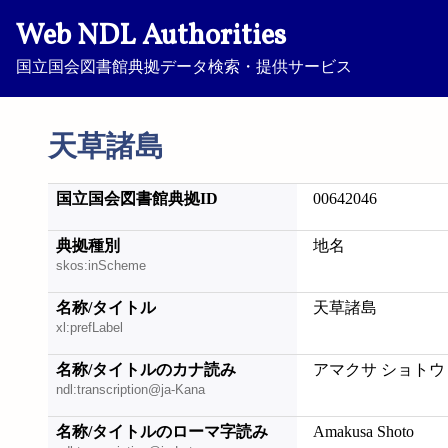
Web NDL Authorities
国立国会図書館典拠データ検索・提供サービス
天草諸島
国立国会図書館典拠ID
00642046
典拠種別
地名
skos:inScheme
名称/タイトル
天草諸島
xl:prefLabel
名称/タイトルのカナ読み
アマクサ ショトウ
ndl:transcription@ja-Kana
名称/タイトルのローマ字読み
Amakusa Shoto