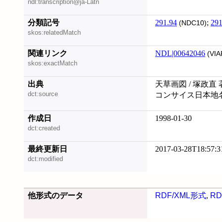
ndl:transcription@ja-Latn
分類記号
291.94
;
291
(NDC10)
skos:relatedMatch
関連リンク
NDL|00642046
(VIA
skos:exactMatch
出典
天草画図 / 塚政直 
dct:source
コンサイス日本地名
作成日
1998-01-30
dct:created
最終更新日
2017-03-28T18:57:3
dct:modified
他形式のデータ
RDF/XML形式
,
RD