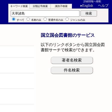
詳細情報へ移動
▸
English
ヘルプ
キーワード検索
分類記号検索
識別子検索
キーワード検索
検索
すべて
名称のみ
普通件名のみ
ジャンルのみ
国立国会図書館のサービス
以下のリンクボタンから国立国会図
書館サーチで検索ができます。
著者名検索
件名検索