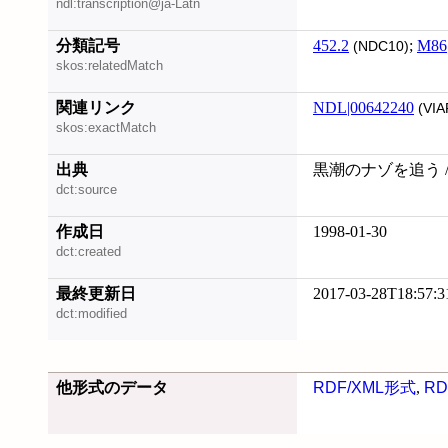
ndl:transcription@ja-Latn
分類記号
452.2
;
M86
(NDC10)
skos:relatedMatch
関連リンク
NDL|00642240
(VIA
skos:exactMatch
出典
黒潮のナゾを追う 
dct:source
作成日
1998-01-30
dct:created
最終更新日
2017-03-28T18:57:3
dct:modified
他形式のデータ
RDF/XML形式
,
RD