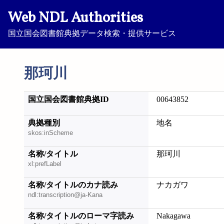
Web NDL Authorities
国立国会図書館典拠データ検索・提供サービス
那珂川
国立国会図書館典拠ID
00643852
典拠種別
地名
skos:inScheme
名称/タイトル
那珂川
xl:prefLabel
名称/タイトルのカナ読み
ナカガワ
ndl:transcription@ja-Kana
名称/タイトルのローマ字読み
Nakagawa