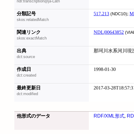
ndl:transcription@ja-Latn
分類記号
517.213
;
M
(NDC10)
skos:relatedMatch
関連リンク
NDL|00643852
(VIA
skos:exactMatch
出典
那珂川水系河川現況調
dct:source
作成日
1998-01-30
dct:created
最終更新日
2017-03-28T18:57:3
dct:modified
他形式のデータ
RDF/XML形式
,
RD