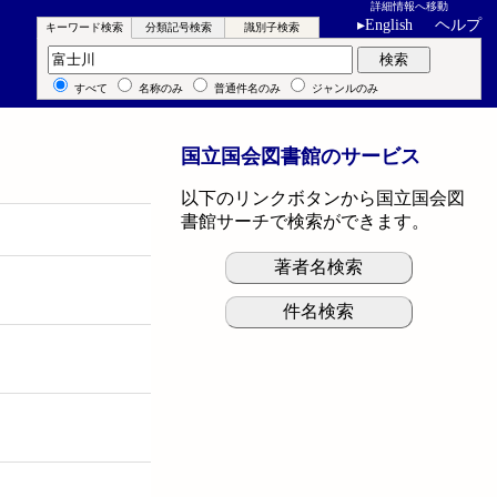
詳細情報へ移動
▸
English
ヘルプ
キーワード検索
分類記号検索
識別子検索
キーワード検索
検索
すべて
名称のみ
普通件名のみ
ジャンルのみ
国立国会図書館のサービス
以下のリンクボタンから国立国会図
書館サーチで検索ができます。
著者名検索
件名検索