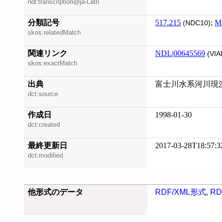
ndl:transcription@ja-Latn
分類記号
517.215
;
M
(NDC10)
skos:relatedMatch
関連リンク
NDL|00645569
(VIA
skos:exactMatch
出典
富士川水系河川現況調
dct:source
作成日
1998-01-30
dct:created
最終更新日
2017-03-28T18:57:3
dct:modified
他形式のデータ
RDF/XML形式
,
RD