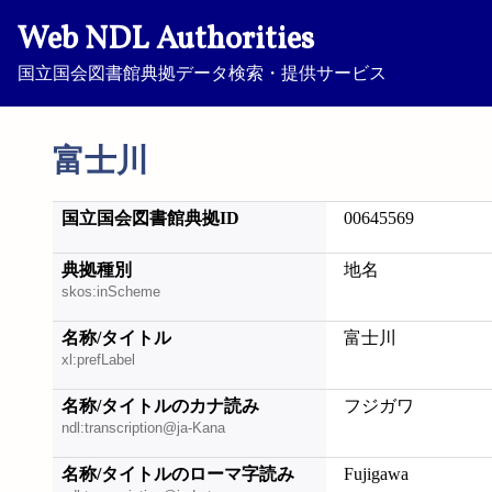
Web NDL Authorities
国立国会図書館典拠データ検索・提供サービス
富士川
国立国会図書館典拠ID
00645569
典拠種別
地名
skos:inScheme
名称/タイトル
富士川
xl:prefLabel
名称/タイトルのカナ読み
フジガワ
ndl:transcription@ja-Kana
名称/タイトルのローマ字読み
Fujigawa