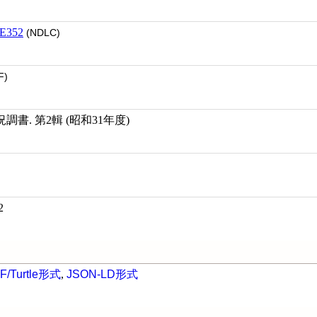
E352
(NDLC)
F)
書. 第2輯 (昭和31年度)
2
F/Turtle形式
,
JSON-LD形式