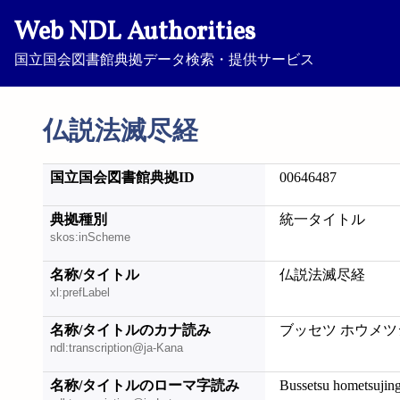
Web NDL Authorities
国立国会図書館典拠データ検索・提供サービス
仏説法滅尽経
国立国会図書館典拠ID
00646487
典拠種別
統一タイトル
skos:inScheme
名称/タイトル
仏説法滅尽経
xl:prefLabel
名称/タイトルのカナ読み
ブッセツ ホウメ
ndl:transcription@ja-Kana
名称/タイトルのローマ字読み
Bussetsu hometsujin