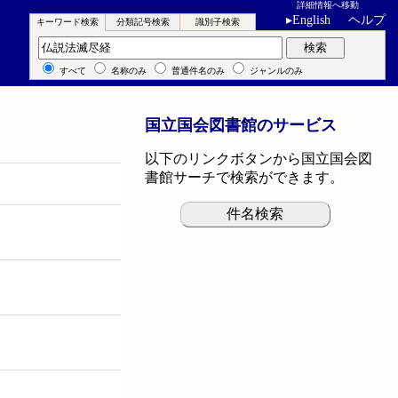
詳細情報へ移動
▸
English
ヘルプ
キーワード検索
分類記号検索
識別子検索
キーワード検索
検索
すべて
名称のみ
普通件名のみ
ジャンルのみ
国立国会図書館のサービス
以下のリンクボタンから国立国会図
書館サーチで検索ができます。
件名検索