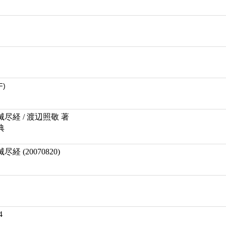
F)
尽経 / 渡辺照敬 著
典
 (20070820)
4