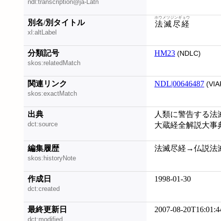
ndl:transcription@ja-Latn
ホウメツジンギョウ
別名/別タイトル
法滅尽経
xl:altLabel
分類記号
HM23
(NDLC)
skos:relatedMatch
関連リンク
NDL|00646487
(VIA
skos:exactMatch
出典
人類に警告する法滅
dct:source
大蔵経全解説大事
編集履歴
法滅尽経→仏説法滅尽経
skos:historyNote
作成日
1998-01-30
dct:created
最終更新日
2007-08-20T16:01:4
dct:modified