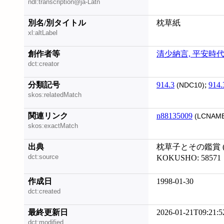
ndl:transcription@ja-Latn
別名/別タイトル
枕草紙
xl:altLabel
創作者等
清少納言, 平安時
dct:creator
分類記号
914.3
;
914.
(NDC10)
skos:relatedMatch
関連リンク
n88135009
(LCNAME
skos:exactMatch
出典
枕草子とその鑑賞 (請求
dct:source
KOKUSHO: 58571
作成日
1998-01-30
dct:created
最終更新日
2026-01-21T09:21:5
dct:modified