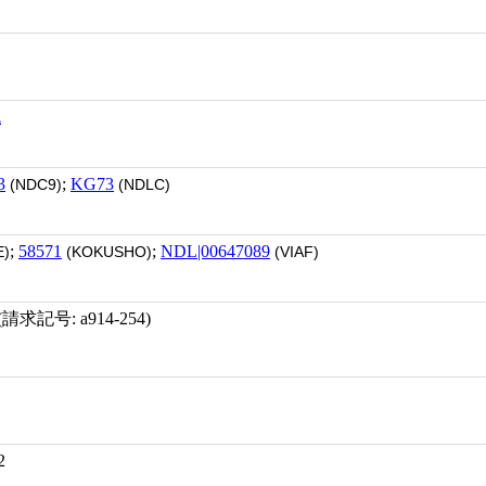
代
3
;
KG73
(NDC9)
(NDLC)
;
58571
;
NDL|00647089
)
(KOKUSHO)
(VIAF)
記号: a914-254)
2