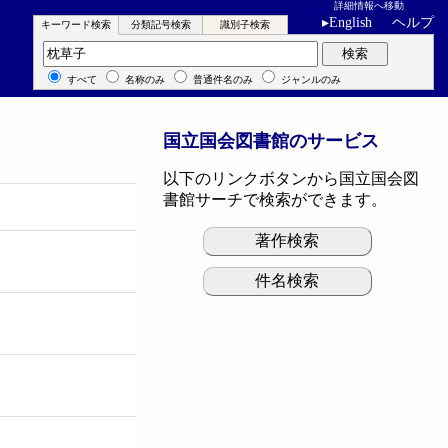
詳細情報へ移動
▸
English
ヘルプ
キーワード検索
分類記号検索
識別子検索
キーワード検索
検索
すべて
名称のみ
普通件名のみ
ジャンルのみ
国立国会図書館のサービス
以下のリンクボタンから国立国会図
書館サーチで検索ができます。
著作検索
件名検索