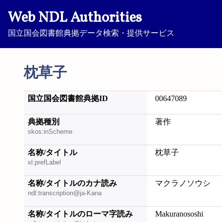
Web NDL Authorities
国立国会図書館典拠データ検索・提供サービス
枕草子
国立国会図書館典拠ID
00647089
典拠種別
著作
skos:inScheme
名称/タイトル
枕草子
xl:prefLabel
名称/タイトルのカナ読み
マクラノソウシ
ndl:transcription@ja-Kana
名称/タイトルのローマ字読み
Makuranososhi